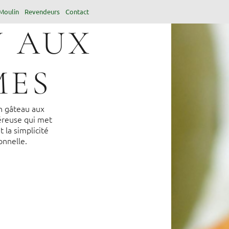
Moulin
Revendeurs
Contact
 AUX
MES
un gâteau aux
reuse qui met
t la simplicité
onnelle.