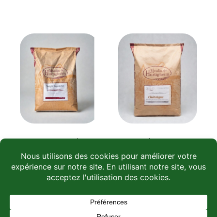
Seigle Suprême
Châtaigne