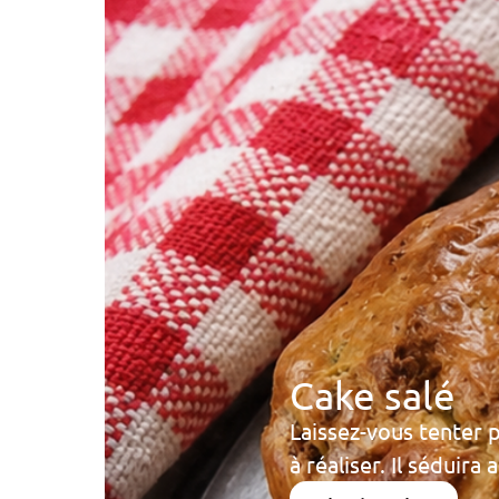
Cake salé
Laissez-vous tenter 
à réaliser. Il séduira