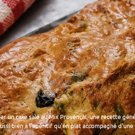
par un cake salé au Mix Provençal, une recette gén
 aussi bien à l'apéritif qu'en plat accompagné d'une