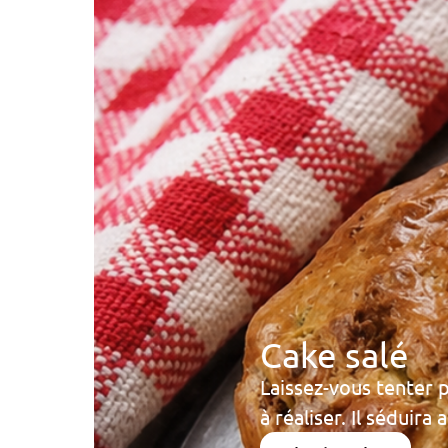
Cake salé
Laissez-vous tenter 
à réaliser. Il séduira