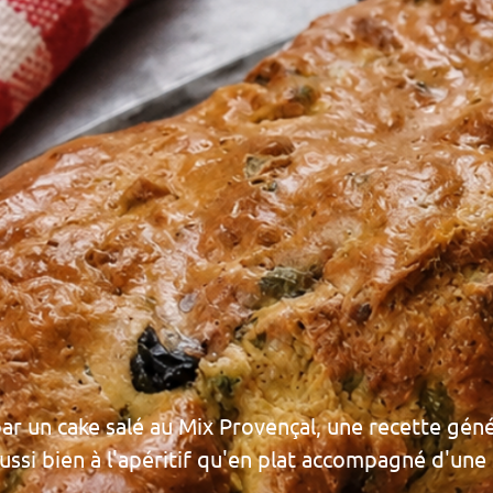
par un cake salé au Mix Provençal, une recette gén
 aussi bien à l'apéritif qu'en plat accompagné d'une