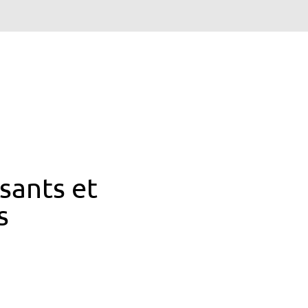
ssants et
s